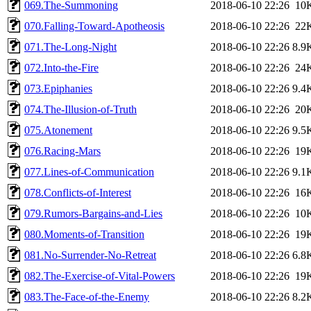
069.The-Summoning
2018-06-10 22:26
10
070.Falling-Toward-Apotheosis
2018-06-10 22:26
22
071.The-Long-Night
2018-06-10 22:26
8.9
072.Into-the-Fire
2018-06-10 22:26
24
073.Epiphanies
2018-06-10 22:26
9.4
074.The-Illusion-of-Truth
2018-06-10 22:26
20
075.Atonement
2018-06-10 22:26
9.5
076.Racing-Mars
2018-06-10 22:26
19
077.Lines-of-Communication
2018-06-10 22:26
9.1
078.Conflicts-of-Interest
2018-06-10 22:26
16
079.Rumors-Bargains-and-Lies
2018-06-10 22:26
10
080.Moments-of-Transition
2018-06-10 22:26
19
081.No-Surrender-No-Retreat
2018-06-10 22:26
6.8
082.The-Exercise-of-Vital-Powers
2018-06-10 22:26
19
083.The-Face-of-the-Enemy
2018-06-10 22:26
8.2