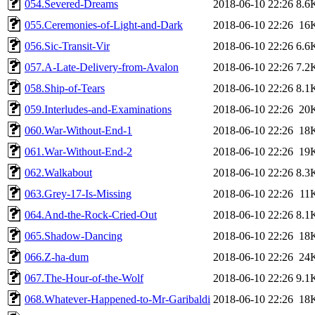
054.Severed-Dreams
2018-06-10 22:26
8.6
055.Ceremonies-of-Light-and-Dark
2018-06-10 22:26
16
056.Sic-Transit-Vir
2018-06-10 22:26
6.6
057.A-Late-Delivery-from-Avalon
2018-06-10 22:26
7.2
058.Ship-of-Tears
2018-06-10 22:26
8.1
059.Interludes-and-Examinations
2018-06-10 22:26
20
060.War-Without-End-1
2018-06-10 22:26
18
061.War-Without-End-2
2018-06-10 22:26
19
062.Walkabout
2018-06-10 22:26
8.3
063.Grey-17-Is-Missing
2018-06-10 22:26
11
064.And-the-Rock-Cried-Out
2018-06-10 22:26
8.1
065.Shadow-Dancing
2018-06-10 22:26
18
066.Z-ha-dum
2018-06-10 22:26
24
067.The-Hour-of-the-Wolf
2018-06-10 22:26
9.1
068.Whatever-Happened-to-Mr-Garibaldi
2018-06-10 22:26
18