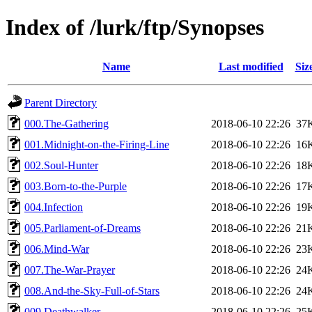
Index of /lurk/ftp/Synopses
Name
Last modified
Siz
Parent Directory
000.The-Gathering
2018-06-10 22:26
37
001.Midnight-on-the-Firing-Line
2018-06-10 22:26
16
002.Soul-Hunter
2018-06-10 22:26
18
003.Born-to-the-Purple
2018-06-10 22:26
17
004.Infection
2018-06-10 22:26
19
005.Parliament-of-Dreams
2018-06-10 22:26
21
006.Mind-War
2018-06-10 22:26
23
007.The-War-Prayer
2018-06-10 22:26
24
008.And-the-Sky-Full-of-Stars
2018-06-10 22:26
24
009.Deathwalker
2018-06-10 22:26
25