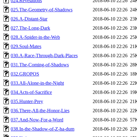
024.Revelations
2018-06-10 22:26
24
025.The-Geometry-of-Shadows
2018-06-10 22:26
24
026.A-Distant-Star
2018-06-10 22:26
23
027.The-Long-Dark
2018-06-10 22:26
23
028.A-Spider-in-the-Web
2018-06-10 22:26
25
029.Soul-Mates
2018-06-10 22:26
21
030.A-Race-Through-Dark-Places
2018-06-10 22:26
25
031.The-Coming-of-Shadows
2018-06-10 22:26
28
032.GROPOS
2018-06-10 22:26
18
033.All-Alone-in-the-Night
2018-06-10 22:26
22
034.Acts-of-Sacrifice
2018-06-10 22:26
19
035.Hunter-Prey
2018-06-10 22:26
21
036.There-All-the-Honor-Lies
2018-06-10 22:26
22
037.And-Now-For-a-Word
2018-06-10 22:26
57
038.In-the-Shadow-of-Z-ha-dum
2018-06-10 22:26
22