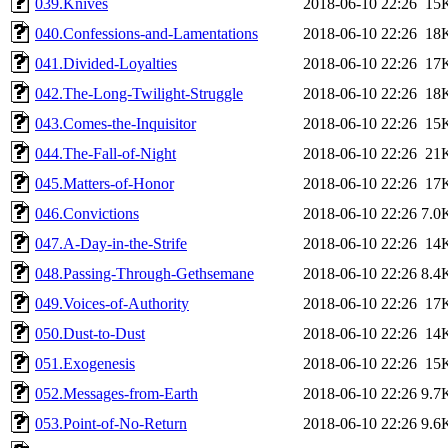
039.Knives
2018-06-10 22:26
15
040.Confessions-and-Lamentations
2018-06-10 22:26
18
041.Divided-Loyalties
2018-06-10 22:26
17
042.The-Long-Twilight-Struggle
2018-06-10 22:26
18
043.Comes-the-Inquisitor
2018-06-10 22:26
15
044.The-Fall-of-Night
2018-06-10 22:26
21
045.Matters-of-Honor
2018-06-10 22:26
17
046.Convictions
2018-06-10 22:26
7.0
047.A-Day-in-the-Strife
2018-06-10 22:26
14
048.Passing-Through-Gethsemane
2018-06-10 22:26
8.4
049.Voices-of-Authority
2018-06-10 22:26
17
050.Dust-to-Dust
2018-06-10 22:26
14
051.Exogenesis
2018-06-10 22:26
15
052.Messages-from-Earth
2018-06-10 22:26
9.7
053.Point-of-No-Return
2018-06-10 22:26
9.6