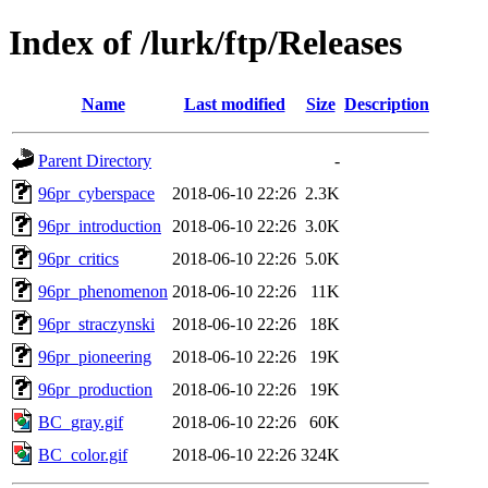
Index of /lurk/ftp/Releases
Name
Last modified
Size
Description
Parent Directory
-
96pr_cyberspace
2018-06-10 22:26
2.3K
96pr_introduction
2018-06-10 22:26
3.0K
96pr_critics
2018-06-10 22:26
5.0K
96pr_phenomenon
2018-06-10 22:26
11K
96pr_straczynski
2018-06-10 22:26
18K
96pr_pioneering
2018-06-10 22:26
19K
96pr_production
2018-06-10 22:26
19K
BC_gray.gif
2018-06-10 22:26
60K
BC_color.gif
2018-06-10 22:26
324K