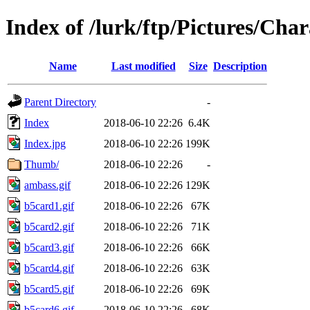
Index of /lurk/ftp/Pictures/Char
Name
Last modified
Size
Description
Parent Directory
-
Index
2018-06-10 22:26
6.4K
Index.jpg
2018-06-10 22:26
199K
Thumb/
2018-06-10 22:26
-
ambass.gif
2018-06-10 22:26
129K
b5card1.gif
2018-06-10 22:26
67K
b5card2.gif
2018-06-10 22:26
71K
b5card3.gif
2018-06-10 22:26
66K
b5card4.gif
2018-06-10 22:26
63K
b5card5.gif
2018-06-10 22:26
69K
b5card6.gif
2018-06-10 22:26
68K