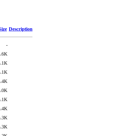
Size
Description
-
6.6K
6.1K
6.1K
6.4K
6.0K
6.1K
6.4K
6.3K
6.3K
6.2K