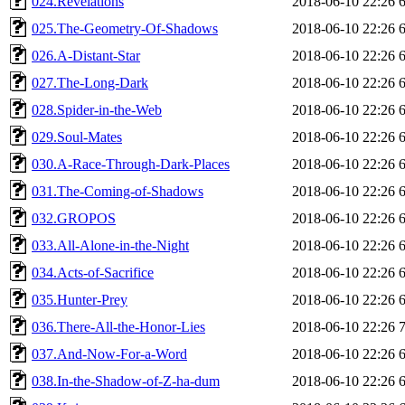
024.Revelations
2018-06-10 22:26
025.The-Geometry-Of-Shadows
2018-06-10 22:26
026.A-Distant-Star
2018-06-10 22:26
027.The-Long-Dark
2018-06-10 22:26
028.Spider-in-the-Web
2018-06-10 22:26
029.Soul-Mates
2018-06-10 22:26
030.A-Race-Through-Dark-Places
2018-06-10 22:26
031.The-Coming-of-Shadows
2018-06-10 22:26
032.GROPOS
2018-06-10 22:26
033.All-Alone-in-the-Night
2018-06-10 22:26
034.Acts-of-Sacrifice
2018-06-10 22:26
035.Hunter-Prey
2018-06-10 22:26
036.There-All-the-Honor-Lies
2018-06-10 22:26
037.And-Now-For-a-Word
2018-06-10 22:26
038.In-the-Shadow-of-Z-ha-dum
2018-06-10 22:26