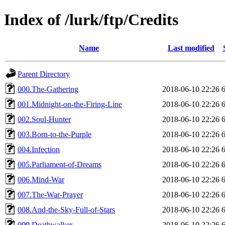
Index of /lurk/ftp/Credits
Name
Last modified
Parent Directory
000.The-Gathering
2018-06-10 22:26
001.Midnight-on-the-Firing-Line
2018-06-10 22:26
002.Soul-Hunter
2018-06-10 22:26
003.Born-to-the-Purple
2018-06-10 22:26
004.Infection
2018-06-10 22:26
005.Parliament-of-Dreams
2018-06-10 22:26
006.Mind-War
2018-06-10 22:26
007.The-War-Prayer
2018-06-10 22:26
008.And-the-Sky-Full-of-Stars
2018-06-10 22:26
009.Deathwalker
2018-06-10 22:26